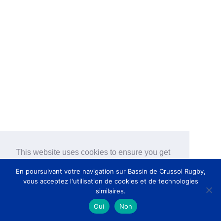
This website uses cookies to ensure you get
the best experience on our website.
En poursuivant votre navigation sur Bassin de Crussol Rugby,
vous acceptez l'utilisation de cookies et de technologies
Got it!
similaires.
2025 Bassin de Crussol Rugby
Oui
Non
Mentions Légales